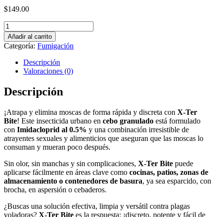
$
149.00
X-
ter
Añadir al carrito
Bite
Categoría:
Fumigación
100gr
cantidad
Descripción
Valoraciones (0)
Descripción
¡Atrapa y elimina moscas de forma rápida y discreta con
X-Ter
Bite
! Este insecticida urbano en
cebo granulado
está formulado
con
Imidacloprid al 0.5%
y una combinación irresistible de
atrayentes sexuales y alimenticios que aseguran que las moscas lo
consuman y mueran poco después.
Sin olor, sin manchas y sin complicaciones,
X-Ter Bite
puede
aplicarse fácilmente en áreas clave como
cocinas, patios, zonas de
almacenamiento o contenedores de basura
, ya sea esparcido, con
brocha, en aspersión o cebaderos.
¿Buscas una solución efectiva, limpia y versátil contra plagas
voladoras?
X-Ter Bite
es la respuesta: ¡discreto, potente y fácil de